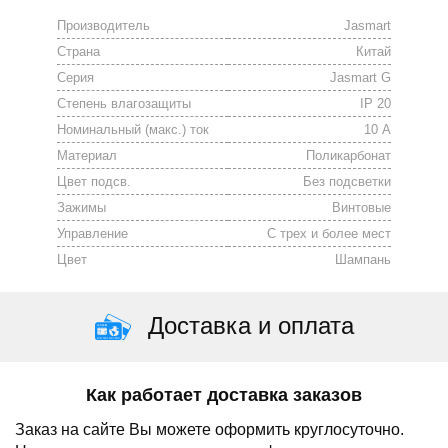
Производитель
Jasmart
Страна
Китай
Серия
Jasmart G
Степень влагозащиты
IP 20
Номинальный (макс.) ток
10 А
Материал
Поликарбонат
Цвет подсв.
Без подсветки
Зажимы
Винтовые
Управление
С трех и более мест
Цвет
Шампань
Доставка и оплата
Как работает доставка заказов
Заказ на сайте Вы можете оформить круглосуточно.