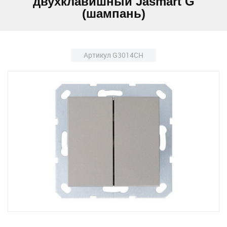
двухклавишный Jasmart G
(шампань)
Артикул G3014CH