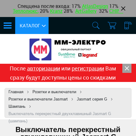
Спеццена после входа: 17%
AtlasDesign
17
%
Теплолюкс
,
20%
Kranz
28%
ArtGallery
32%
CHINT
КАТАЛОГ
После
авторизации
или
регистрации
Вам
сразу будут доступны цены со скидками
Главная
Розетки и выключатели
Розетки и выключатели Jasmart
Jasmart серия G
Шампань
Выключатель перекрестный двухклавишный Jasmart G
(шампань)
Выключатель перекрестный