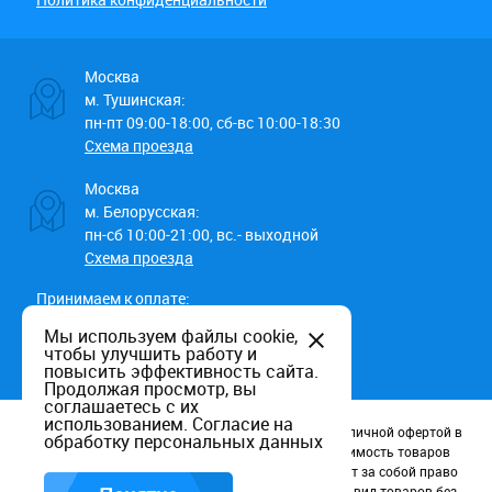
Москва
м. Тушинская:
пн-пт 09:00-18:00, сб-вс 10:00-18:30
Схема проезда
Москва
м. Белорусская:
пн-сб 10:00-21:00, вс.- выходной
Схема проезда
Принимаем к оплате:
Мы используем файлы cookie,
чтобы улучшить работу и
повысить эффективность сайта.
Продолжая просмотр, вы
соглашаетесь с их
использованием.
Согласие на
Данный информационный ресурс не является публичной офертой в
обработку персональных данных
соотв. со статьей 437 (п.2) ГК РФ. Наличие и стоимость товаров
уточняйте по телефону. Производители оставляют за собой право
изменять технические характеристики и внешний вид товаров без