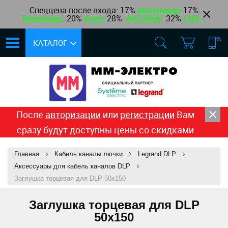
Спеццена после входа: 17%
AtlasDesign
17
%
Теплолюкс
,
20%
Kranz
28%
ArtGallery
32%
CHINT
КАТАЛОГ
После
авторизации
или
регистрации
Вам
сразу будут доступны цены со скидками
Главная
Кабель каналы лючки
Legrand DLP
Аксессуары для кабель каналов DLP
Заглушка торцевая для DLP 50х150
Заглушка торцевая для DLP
50х150