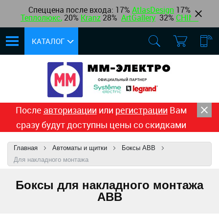
Спеццена после входа: 17%
AtlasDesign
17
%
Теплолюкс
,
20%
Kranz
28%
ArtGallery
32%
CHINT
КАТАЛОГ
После
авторизации
или
регистрации
Вам
сразу будут доступны цены со скидками
Главная
Автоматы и щитки
Боксы ABB
Для накладного монтажа
Боксы для накладного монтажа
ABB