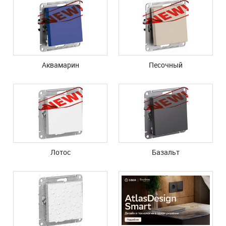
Аквамарин
Песочный
Лотос
Базальт