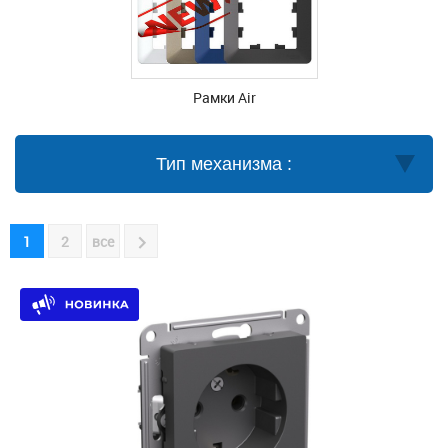
Рамки Air
Тип механизма :
1
2
все