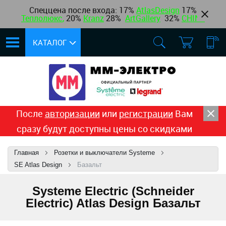
Спеццена после входа: 17%
AtlasDesign
17
%
Теплолюкс
,
20%
Kranz
28%
ArtGallery
32%
CHINT
КАТАЛОГ
После
авторизации
или
регистрации
Вам
сразу будут доступны цены со скидками
Главная
Розетки и выключатели Systeme
SE Atlas Design
Базальт
Systeme Electric (Schneider
Electric) Atlas Design Базальт