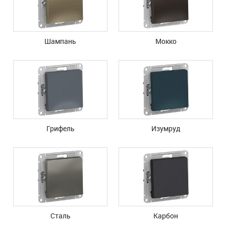
Шампань
Мокко
Грифель
Изумруд
Сталь
Карбон