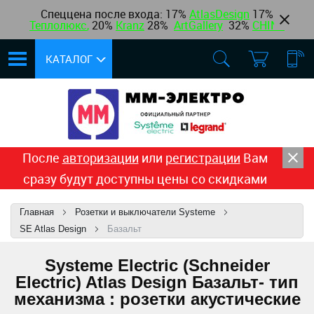
Спеццена после входа: 17%
AtlasDesign
17
%
Теплолюкс
,
20%
Kranz
28%
ArtGallery
32%
CHINT
КАТАЛОГ
После
авторизации
или
регистрации
Вам
сразу будут доступны цены со скидками
Главная
Розетки и выключатели Systeme
SE Atlas Design
Базальт
Systeme Electric (Schneider
Electric) Atlas Design Базальт- тип
механизма : розетки акустические