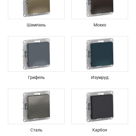
Шампань
Мокко
Грифель
Изумруд
Сталь
Карбон