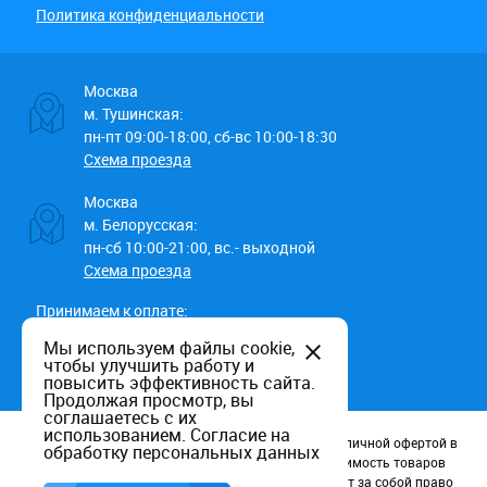
Политика конфиденциальности
Москва
м. Тушинская:
пн-пт 09:00-18:00, сб-вс 10:00-18:30
Схема проезда
Москва
м. Белорусская:
пн-сб 10:00-21:00, вс.- выходной
Схема проезда
Принимаем к оплате:
Мы используем файлы cookie,
чтобы улучшить работу и
повысить эффективность сайта.
Продолжая просмотр, вы
соглашаетесь с их
использованием.
Согласие на
Данный информационный ресурс не является публичной офертой в
обработку персональных данных
соотв. со статьей 437 (п.2) ГК РФ. Наличие и стоимость товаров
уточняйте по телефону. Производители оставляют за собой право