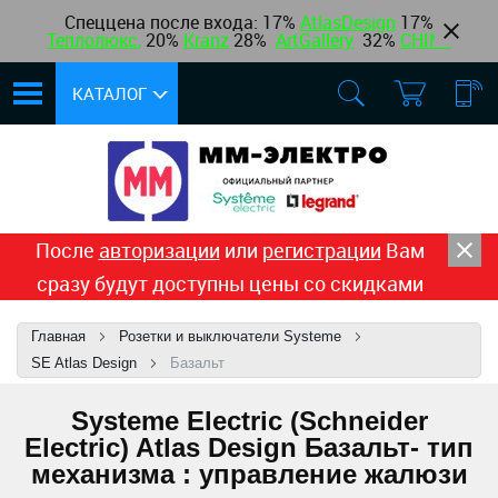
Спеццена после входа: 17%
AtlasDesign
17
%
Теплолюкс
,
20%
Kranz
28%
ArtGallery
32%
CHINT
КАТАЛОГ
После
авторизации
или
регистрации
Вам
сразу будут доступны цены со скидками
Главная
Розетки и выключатели Systeme
SE Atlas Design
Базальт
Systeme Electric (Schneider
Electric) Atlas Design Базальт- тип
механизма : управление жалюзи