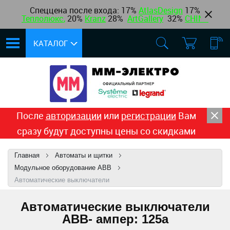
Спеццена после входа: 17%
AtlasDesign
17
%
Теплолюкс
,
20%
Kranz
28%
ArtGallery
32%
CHINT
КАТАЛОГ
После
авторизации
или
регистрации
Вам
сразу будут доступны цены со скидками
Главная
Автоматы и щитки
Модульное оборудование ABB
Автоматические выключатели
Автоматические выключатели
ABB- ампер: 125a