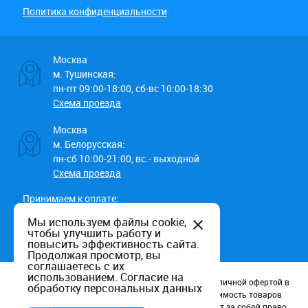
Политика конфиденциальности
Москва
м. Тушинская:
пн-пт 09:00-18:00, сб-вс 10:00-18:30
Схема проезда
Москва
м. Белорусская:
пн-сб 10:00-21:00, вс.- выходной
Схема проезда
Принимаем к оплате:
Мы используем файлы cookie,
чтобы улучшить работу и
повысить эффективность сайта.
Продолжая просмотр, вы
соглашаетесь с их
использованием.
Согласие на
Данный информационный ресурс не является публичной офертой в
обработку персональных данных
соотв. со статьей 437 (п.2) ГК РФ. Наличие и стоимость товаров
уточняйте по телефону. Производители оставляют за собой право