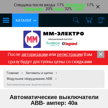
Спеццена после входа: 17%
AtlasDesign
17
%
Теплолюкс
,
20%
Kranz
32%
CHINT
КАТАЛОГ
После
авторизации
или
регистрации
Вам
сразу будут доступны цены со скидками
Главная
Автоматы и щитки
Модульное оборудование ABB
Автоматические выключатели
Автоматические выключатели
ABB- ампер: 40a