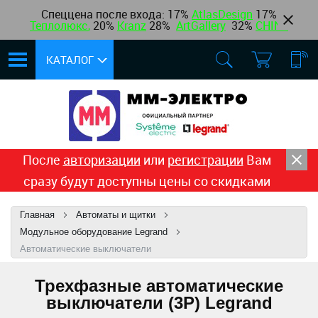
Спеццена после входа: 17%
AtlasDesign
17
%
Теплолюкс
,
20%
Kranz
28%
ArtGallery
32%
CHINT
КАТАЛОГ
После
авторизации
или
регистрации
Вам
сразу будут доступны цены со скидками
Главная
Автоматы и щитки
Модульное оборудование Legrand
Автоматические выключатели
Трехфазные автоматические
выключатели (3P) Legrand