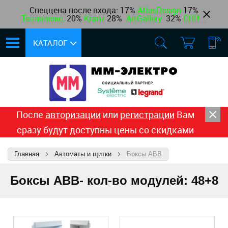
Спеццена после входа: 17%
AtlasDesign
17
%
Теплолюкс
,
20%
Kranz
28%
ArtGallery
32%
CHINT
КАТАЛОГ
После
авторизации
или
регистрации
Вам
сразу будут доступны цены со скидками
Главная
Автоматы и щитки
Боксы ABB
Боксы ABB- кол-во модулей: 48+8