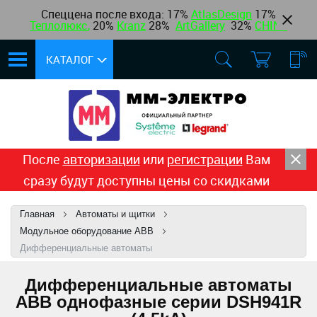
Спеццена после входа: 17%
AtlasDesign
17
%
Теплолюкс
,
20%
Kranz
28%
ArtGallery
32%
CHINT
КАТАЛОГ
После
авторизации
или
регистрации
Вам
сразу будут доступны цены со скидками
Главная
Автоматы и щитки
Модульное оборудование ABB
Дифференциальные автоматы
Дифференциальные автоматы
ABB однофазные серии DSH941R