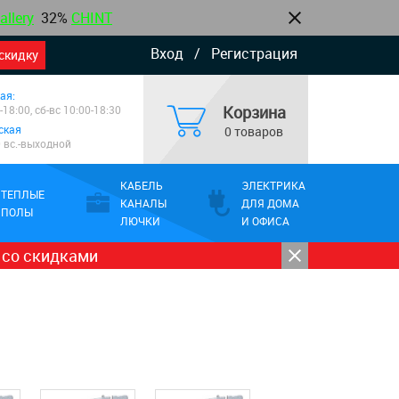
allery
32%
CHINT
Вход
/
Регистрация
скидку
ая:
Корзина
-18:00, сб-вс 10:00-18:30
ская
0 товаров
0 вс.-выходной
КАБЕЛЬ
ЭЛЕКТРИКА
ТЕПЛЫЕ
КАНАЛЫ
ДЛЯ ДОМА
ПОЛЫ
ЛЮЧКИ
И ОФИСА
 со скидками