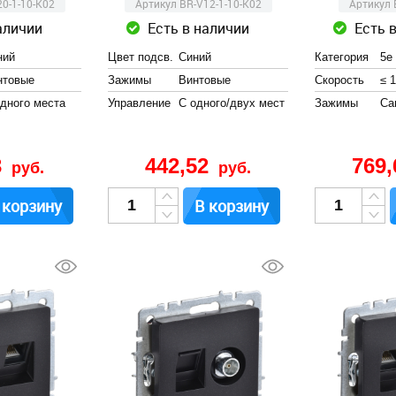
0-1-10-K02
Артикул BR-V12-1-10-K02
Артикул 
аличии
Есть в наличии
Есть 
ний
Цвет подсв.
Синий
Категория
5e
нтовые
Зажимы
Винтовые
Скорость
≤ 
одного места
Управление
С одного/двух мест
Зажимы
Cа
3
442,52
769
руб.
руб.
 корзину
В корзину