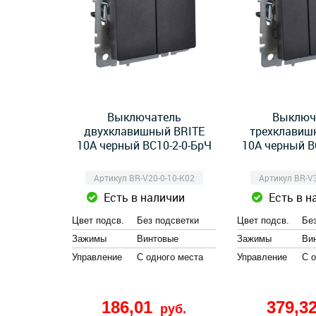
Выключатель
Выключ
двухклавишный BRITE
трехклавиш
10А черный ВС10-2-0-БрЧ
10А черный В
Артикул BR-V20-0-10-K02
Артикул BR-V3
Есть в наличии
Есть в н
Цвет подсв.
Без подсветки
Цвет подсв.
Бе
Зажимы
Винтовые
Зажимы
Ви
Управление
С одного места
Управление
С 
186,01
379,3
руб.