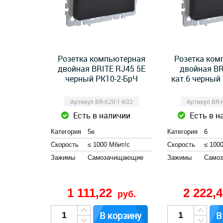
Розетка компьютерная
Розетка ком
двойная BRITE RJ45 5E
двойная BR
черный РК10-2-БрЧ
кат.6 черный
Артикул BR-K20-1-K02
Артикул BR-
Есть в наличии
Есть в н
Категория
5e
Категория
6
Скорость
≤ 1000 Мбит/с
Скорость
≤ 100
Зажимы
Cамозачищающие
Зажимы
Cамо
1 111,22
2 222,
руб.
В корзину
В