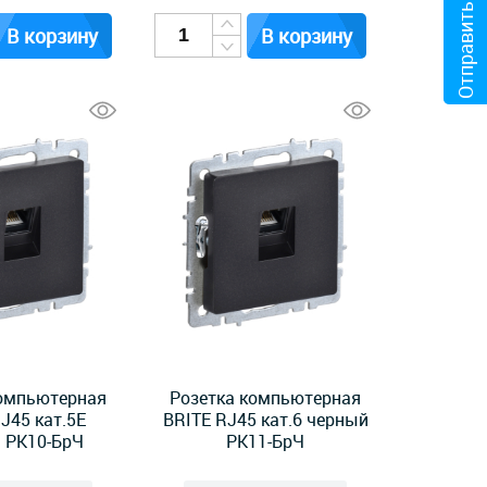
Отправить файл
В корзину
В корзину
компьютерная
Розетка компьютерная
J45 кат.5E
BRITE RJ45 кат.6 черный
 РК10-БрЧ
РК11-БрЧ