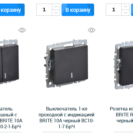
 корзину
В корзину
атель
Выключатель 1-кл
Розетка 
ишный с
проходной с индикацией
BRITE R
BRITE 10А
BRITE 10А черный ВС10-
черный
0-2-1-БрЧ
1-7-БрЧ