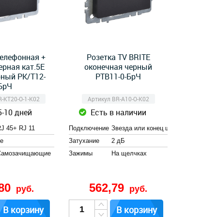
телефонная +
Розетка TV BRITE
рная кат.5E
оконечная черный
рный РК/Т12-
РТВ11-0-БрЧ
БрЧ
R-KT20-O-1-K02
Артикул BR-A10-O-K02
5-10 дней
Есть в наличии
J 45+ RJ 11
Подключение
Звезда или конец шлейфа
e
Затухание
2 дБ
Cамозачищающие
Зажимы
На щелчках
,80
562,79
руб.
руб.
В корзину
В корзину