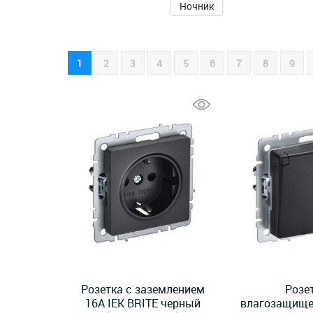
Ночник
1
2
3
4
5
6
7
8
9
Розетка с заземлением
Розе
16А IEK BRITE черный
влагозащище