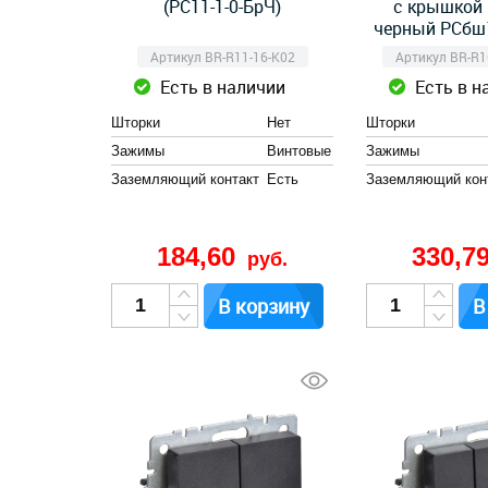
(РС11-1-0-БрЧ)
с крышкой 
черный РСбш1
Артикул BR-R11-16-K02
Артикул BR-R1
Есть в наличии
Есть в н
Шторки
Нет
Шторки
Зажимы
Винтовые
Зажимы
Заземляющий контакт
Есть
Заземляющий кон
184,60
330,7
руб.
В корзину
В