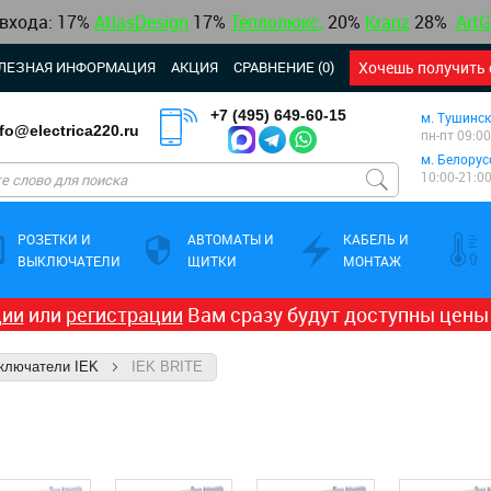
 входа: 17%
AtlasDesign
17
%
Теплолюкс
,
20%
Kranz
28%
ArtG
ЛЕЗНАЯ ИНФОРМАЦИЯ
АКЦИЯ
СРАВНЕНИЕ (0)
Хочешь получить 
+7 (495) 649-60-15
м. Тушинск
nfo@electrica220.ru
пн-пт 09:00
м. Белорус
10:00-21:0
РОЗЕТКИ И
АВТОМАТЫ И
КАБЕЛЬ И
ВЫКЛЮЧАТЕЛИ
ЩИТКИ
МОНТАЖ
ции
или
регистрации
Вам сразу будут доступны цены
ыключатели IEK
IEK BRITE