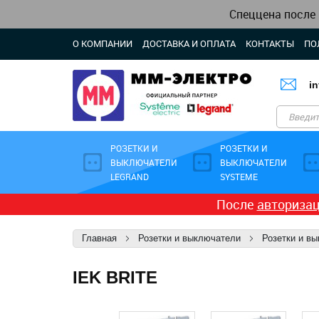
Спеццена после
О КОМПАНИИ
ДОСТАВКА И ОПЛАТА
КОНТАКТЫ
ПО
i
РОЗЕТКИ И
РОЗЕТКИ И
ВЫКЛЮЧАТЕЛИ
ВЫКЛЮЧАТЕЛИ
LEGRAND
SYSTEME
После
авториза
Главная
Розетки и выключатели
Розетки и в
IEK BRITE