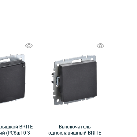
крышкой BRITE
Выключатель
ый (РСбш10-3-
одноклавишный BRITE