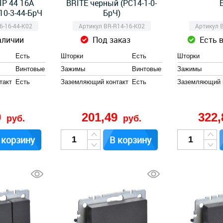
IP 44 16А
BRITE черный (РС14-1-0-
0-3-44-БрЧ
БрЧ)
6-16-44-K02
Артикул BR-R14-16-K02
Артикул 
аличии
Под заказ
Есть 
Есть
Шторки
Есть
Шторки
Винтовые
Зажимы
Винтовые
Зажимы
такт
Есть
Заземляющий контакт
Есть
Заземляющий 
9
201,49
322
руб.
руб.
 корзину
В корзину