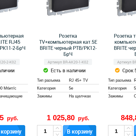
пьютерная
Розетка
Розетка 
ITE RJ45
TV+компьютерная кат.5E
компьюте
 РК11-2-БрЧ
BRITE черный РТВ/РК12-
BRITE че
БрЧ
K20-2-K02
Артикул BR-AK20-1-K02
Артикул B
аличии
Есть в наличии
Срок 
Тип разъема
RJ 45+ TV
Тип разъема
R
00 Мбит/с
Категория
5e
Категория
5
зачищающие
Зажимы
На щелчках
Зажимы
45
1 025,80
848
руб.
руб.
 корзину
В корзину