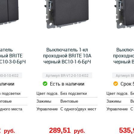
атель
Выключатель 1-кл
Выключ
ный BRITE
проходной BRITE 10А
проходно
С10-3-0-БрЧ
черный ВС10-1-6-БрЧ
черный В
0-0-10-K02
Артикул BR-V12-0-10-K02
Артикул B
аличии
Есть в наличии
Срок 
з подсветки
Цвет подсв.
Без подсветки
Цвет подсв.
Б
нтовые
Зажимы
Винтовые
Зажимы
В
одного места
Управление
С одного/двух мест
Управление
С
2
289,51
535
руб.
руб.