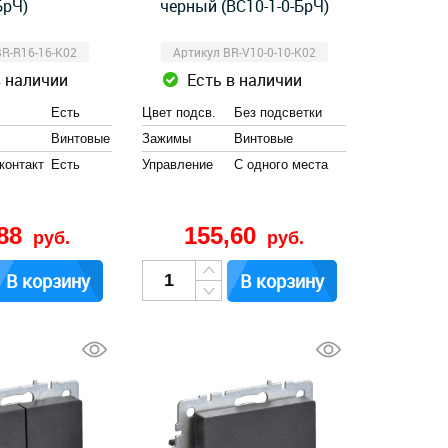
БрЧ)
черный (ВС10-1-0-БрЧ)
BR-R16-16-K02
Артикул BR-V10-0-10-K02
в наличии
Есть в наличии
Есть
Цвет подсв.
Без подсветки
Винтовые
Зажимы
Винтовые
контакт
Есть
Управление
С одного места
,88
155,60
руб.
руб.
В корзину
В корзину