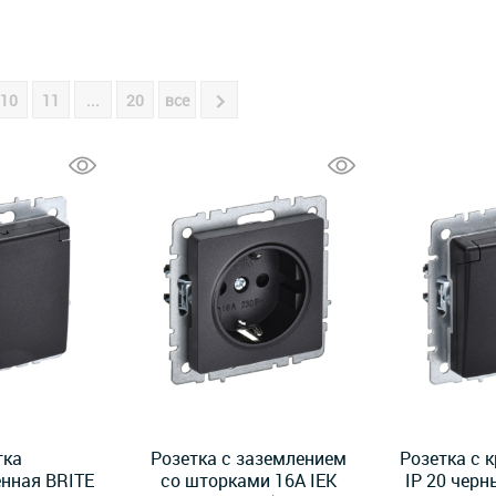
10
11
...
20
все
тка
Розетка с заземлением
Розетка с 
нная BRITE
со шторками 16А IEK
IP 20 черн