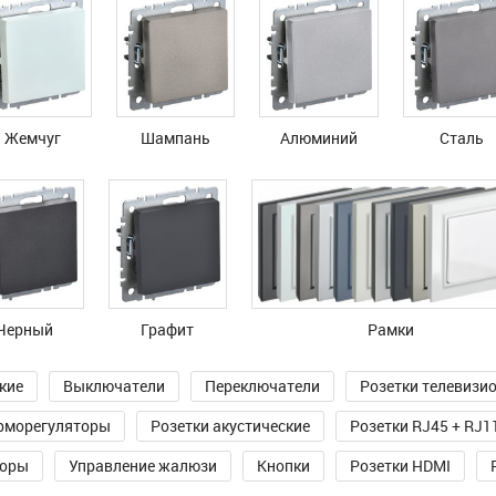
Жемчуг
Шампань
Алюминий
Сталь
Черный
Графит
Рамки
кие
Выключатели
Переключатели
Розетки телевизи
рморегуляторы
Розетки акустические
Розетки RJ45 + RJ1
торы
Управление жалюзи
Кнопки
Розетки HDMI