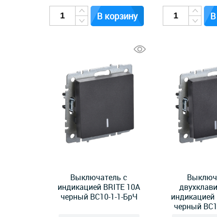
В корзину
В
Выключатель с
Выключ
индикацией BRITE 10А
двухклав
черный ВС10-1-1-БрЧ
индикацией 
черный ВС1