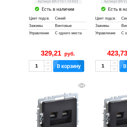
Артикул BR-V10-1-10-K02
Артикул BR-V2
Есть в наличии
Есть в н
Цвет подсв.
Синий
Цвет подсв.
Си
Зажимы
Винтовые
Зажимы
Ви
Управление
С одного места
Управление
С 
329,21
423,7
руб.
В корзину
В