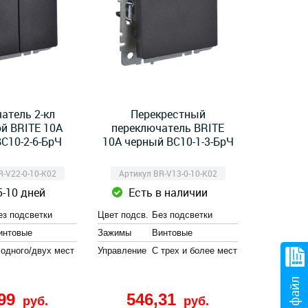
атель 2-кл
Перекрестный
й BRITE 10А
переключатель BRITE
С10-2-6-БрЧ
10А черный ВС10-1-3-БрЧ
R-V22-0-10-K02
Артикул BR-V13-0-10-K02
5-10 дней
Есть в наличии
ез подсветки
Цвет подсв.
Без подсветки
интовые
Зажимы
Винтовые
 одного/двух мест
Управление
С трех и более мест
,99
546,31
руб.
руб.