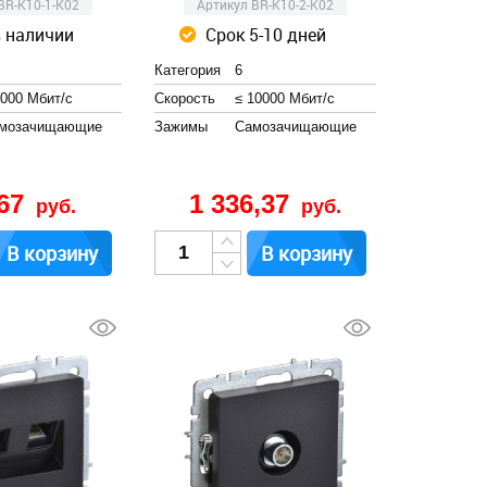
BR-K10-1-K02
Артикул BR-K10-2-K02
в наличии
Срок 5-10 дней
Категория
6
1000 Мбит/с
Скорость
≤ 10000 Мбит/с
мозачищающие
Зажимы
Cамозачищающие
,67
1 336,37
руб.
руб.
В корзину
В корзину