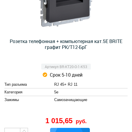
Розетка телефонная + компьютерная кат.5E BRITE
графит РК/Т12-БрГ
Артикул BR-KT20-O-1-K53
Срок 5-10 дней
Тип разъема
RJ 45+ RJ 11
Категория
5e
Зажимы
Cамозачищающие
1 015,65
руб.