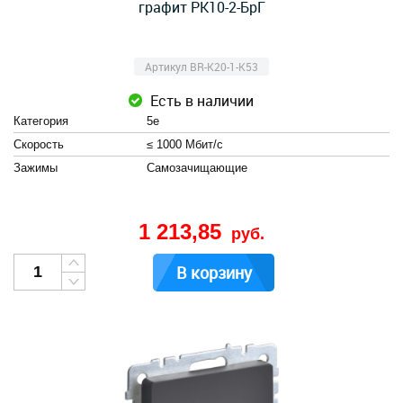
графит РК10-2-БрГ
Артикул BR-K20-1-K53
Есть в наличии
Категория
5e
Скорость
≤ 1000 Мбит/с
Зажимы
Cамозачищающие
1 213,85
руб.
В корзину