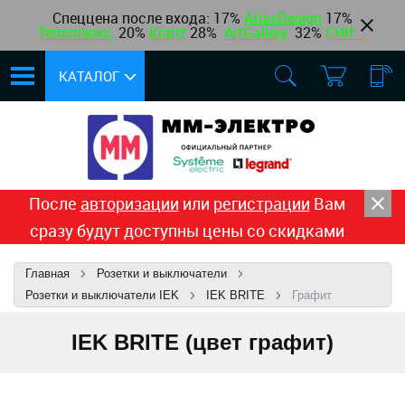
Спеццена после входа: 17%
AtlasDesign
17
%
Теплолюкс
,
20%
Kranz
28%
ArtGallery
32%
CHINT
КАТАЛОГ
После
авторизации
или
регистрации
Вам
сразу будут доступны цены со скидками
Главная
Розетки и выключатели
Розетки и выключатели IEK
IEK BRITE
Графит
IEK BRITE (цвет графит)