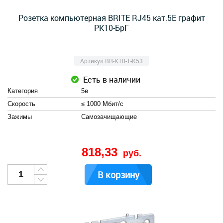
Розетка компьютерная BRITE RJ45 кат.5E графит
РК10-БрГ
Артикул BR-K10-1-K53
Есть в наличии
Категория
5e
Скорость
≤ 1000 Мбит/с
Зажимы
Cамозачищающие
818,33
руб.
В корзину