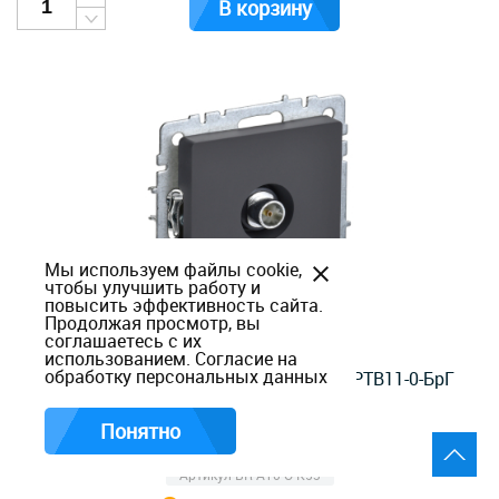
В корзину
Мы используем файлы cookie,
чтобы улучшить работу и
повысить эффективность сайта.
Продолжая просмотр, вы
соглашаетесь с их
использованием.
Согласие на
обработку персональных данных
Розетка TV BRITE оконечная графит РТВ11-0-БрГ
Понятно
Артикул BR-A10-O-K53