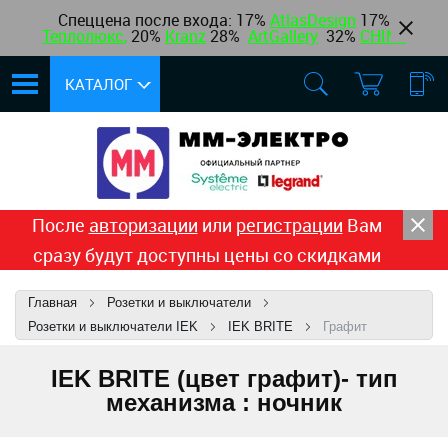
Спеццена после входа: 17%
AtlasDesign
17
%
Теплолюкс
,
20%
Kranz
28%
ArtGallery
32%
CHINT
КАТАЛОГ
После
авторизации
или
регистрации
Вам
сразу будут доступны цены со скидками
Главная
Розетки и выключатели
Розетки и выключатели IEK
IEK BRITE
Графит
IEK BRITE (цвет графит)- тип
механизма : ночник