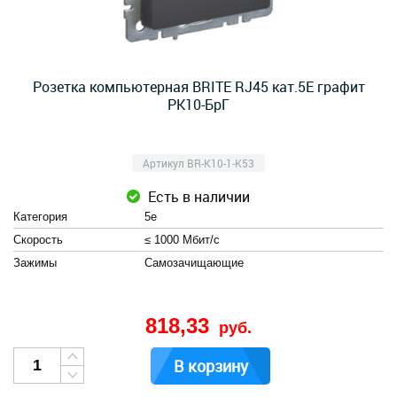
Розетка компьютерная BRITE RJ45 кат.5E графит
РК10-БрГ
Артикул BR-K10-1-K53
Есть в наличии
Категория
5e
Скорость
≤ 1000 Мбит/с
Зажимы
Cамозачищающие
818,33
руб.
В корзину