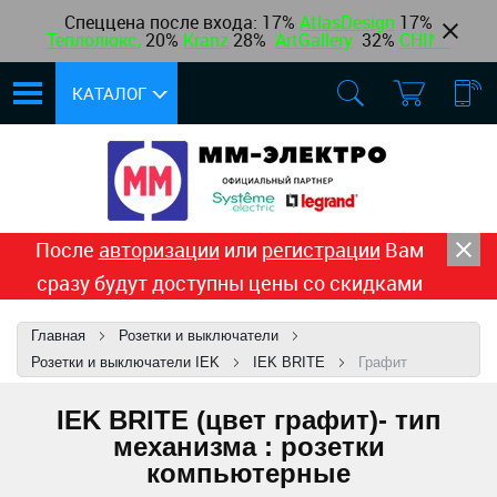
Спеццена после входа: 17%
AtlasDesign
17
%
Теплолюкс
,
20%
Kranz
28%
ArtGallery
32%
CHINT
КАТАЛОГ
После
авторизации
или
регистрации
Вам
сразу будут доступны цены со скидками
Главная
Розетки и выключатели
Розетки и выключатели IEK
IEK BRITE
Графит
IEK BRITE (цвет графит)- тип
механизма : розетки
компьютерные