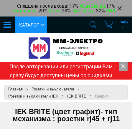
Спеццена после входа: 17%
AtlasDesign
17
%
Теплолюкс
,
20%
Kranz
28%
ArtGallery
32%
CHINT
КАТАЛОГ
После
авторизации
или
регистрации
Вам
сразу будут доступны цены со скидками
Главная
Розетки и выключатели
Розетки и выключатели IEK
IEK BRITE
Графит
IEK BRITE (цвет графит)- тип
механизма : розетки rj45 + rj11