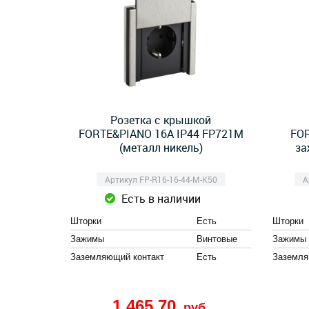
Розетка с крышкой
FORTE&PIANO 16А IP44 FP721M
FO
(металл никель)
за
Артикул FP-R16-16-44-M-K50
А
Есть в наличии
Шторки
Есть
Шторки
Зажимы
Винтовые
Зажимы
Заземляющий контакт
Есть
Заземля
1 465,70
руб.