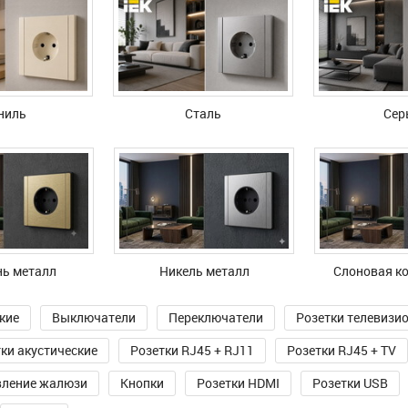
ниль
Сталь
Сер
ь металл
Никель металл
Слоновая ко
кие
Выключатели
Переключатели
Розетки телевизи
ки акустические
Розетки RJ45 + RJ11
Розетки RJ45 + TV
вление жалюзи
Кнопки
Розетки HDMI
Розетки USB