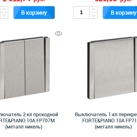
В корзину
В корзину
лючатель 2-кл проходной
Выключатель 1-кл перекр
RTE&PIANO 10А FP707M
FORTE&PIANO 10А FP7
(металл никель)
(металл никель)