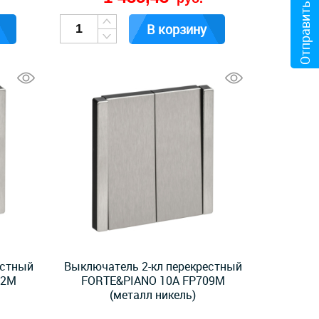
Отправить файл
В корзину
естный
Выключатель 2-кл перекрестный
12M
FORTE&PIANO 10А FP709M
(металл никель)