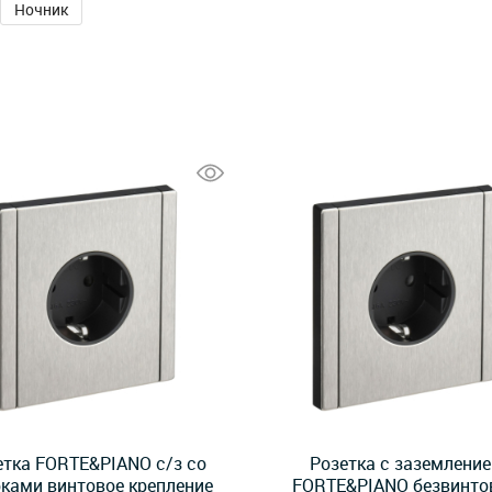
Ночник
етка FORTE&PIANO с/з со
Розетка с заземлени
ками винтовое крепление
FORTE&PIANO безвинто