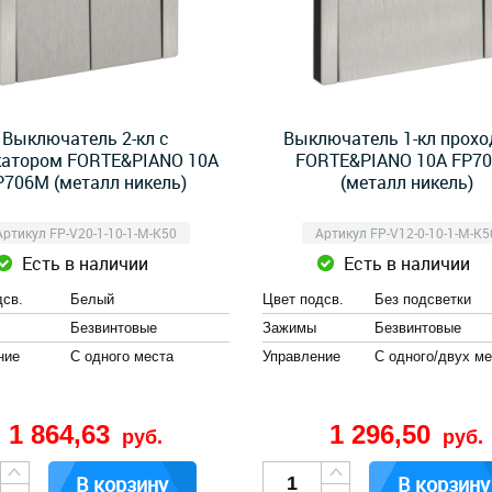
Выключатель 2-кл с
Выключатель 1-кл прохо
катором FORTE&PIANO 10А
FORTE&PIANO 10А FP7
P706M (металл никель)
(металл никель)
Артикул FP-V20-1-10-1-M-K50
Артикул FP-V12-0-10-1-M-K5
Есть в наличии
Есть в наличии
дсв.
Белый
Цвет подсв.
Без подсветки
Безвинтовые
Зажимы
Безвинтовые
ние
С одного места
Управление
С одного/двух ме
1 864,63
1 296,50
руб.
руб.
В корзину
В корзину