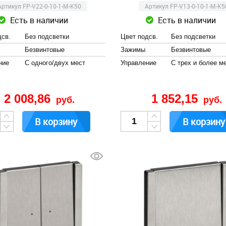
Артикул FP-V22-0-10-1-M-K50
Артикул FP-V13-0-10-1-M-K5
Есть в наличии
Есть в наличии
дсв.
Без подсветки
Цвет подсв.
Без подсветки
Безвинтовые
Зажимы
Безвинтовые
ние
С одного/двух мест
Управление
С трех и более м
2 008,86
1 852,15
руб.
руб.
В корзину
В корзину