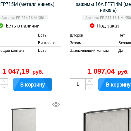
 FP715M (металл никель)
зажимы 16А FP714M (ме
никель)
Артикул FP-R14-16-M-K50
Артикул FP-R11-16-1-M-K5
Есть в наличии
Под заказ
Есть
Шторки
Нет
Винтовые
Зажимы
Безви
ющий контакт
Есть
Заземляющий контакт
Да
1 047,19
1 097,04
руб.
руб.
В корзину
В корзину