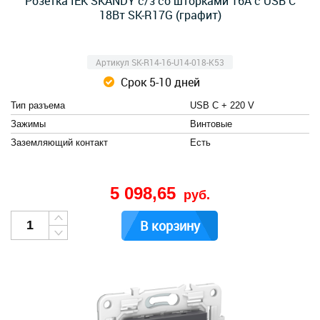
Розетка IEK SKANDY с/з со шторками 16А с USB C
18Вт SK-R17G (графит)
Артикул SK-R14-16-U14-018-K53
Срок 5-10 дней
Тип разъема
USB C + 220 V
Зажимы
Винтовые
Заземляющий контакт
Есть
5 098,65
руб.
В корзину