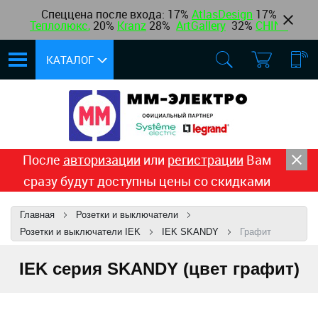
Спеццена после входа: 17%
AtlasDesign
17
%
Теплолюкс
,
20%
Kranz
28%
ArtGallery
32%
CHINT
КАТАЛОГ
После
авторизации
или
регистрации
Вам
сразу будут доступны цены со скидками
Главная
Розетки и выключатели
Розетки и выключатели IEK
IEK SKANDY
Графит
IEK серия SKANDY (цвет графит)