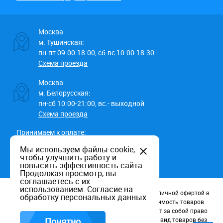
Москва
м. Тушинская:
пн-пт 09:00-18:00, сб-вс 10:00-18:30
Схема проезда
Москва
м. Белорусская:
пн-сб 10:00-21:00, вс.- выходной
Схема проезда
Принимаем к оплате:
Мы используем файлы cookie,
чтобы улучшить работу и
повысить эффективность сайта.
Продолжая просмотр, вы
соглашаетесь с их
использованием.
Согласие на
Данный информационный ресурс не является публичной офертой в
обработку персональных данных
соотв. со статьей 437 (п.2) ГК РФ. Наличие и стоимость товаров
уточняйте по телефону. Производители оставляют за собой право
изменять технические характеристики и внешний вид товаров без
Понятно