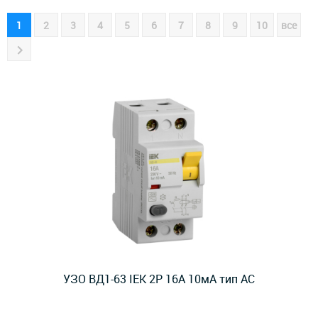
1
2
3
4
5
6
7
8
9
10
все
УЗО ВД1-63 IEK 2Р 16А 10мА тип AC