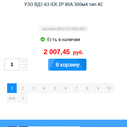
УЗО ВД1-63 IEK 2Р 80А 300мА тип AC
Артикул MDV10-2-080-300
Есть в наличии
2 007,45
руб.
В корзину
1
2
3
4
5
6
7
8
9
10
все