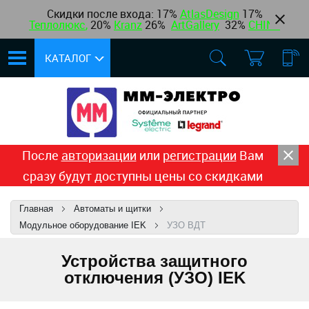
Скидки после входа: 17%
AtlasDesign
17
%
Теплолюкс
,
20%
Kranz
26%
ArtGallery
32%
CHINT
КАТАЛОГ
После
авторизации
или
регистрации
Вам
сразу будут доступны цены со скидками
Главная
Автоматы и щитки
Модульное оборудование IEK
УЗО ВДТ
Устройства защитного
отключения (УЗО) IEK