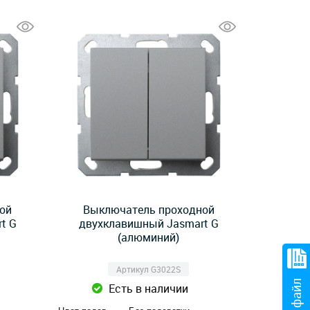
ой
Выключатель проходной
t G
двухклавишный Jasmart G
(алюминий)
Артикул G3022S
Есть в наличии