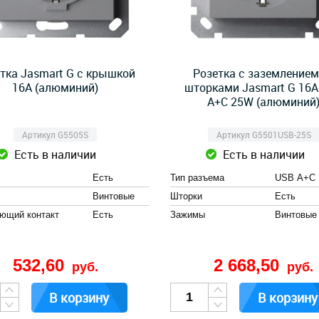
тка Jasmart G с крышкой
Розетка с заземлением
16А (алюминий)
шторками Jasmart G 16A
A+C 25W (алюминий
Артикул G5505S
Артикул G5501USB-25S
Есть в наличии
Есть в наличии
Есть
Тип разъема
USB А+C
Винтовые
Шторки
Есть
ющий контакт
Есть
Зажимы
Винтовые
532,60
2 668,50
руб.
руб.
В корзину
В корзину