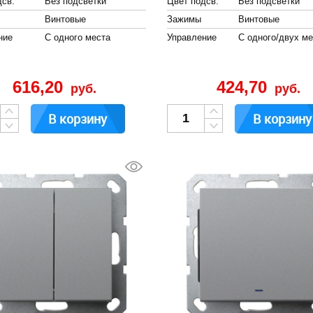
дсв.
Без подсветки
Цвет подсв.
Без подсветки
Винтовые
Зажимы
Винтовые
ние
С одного места
Управление
С одного/двух ме
616,20
424,70
руб.
руб.
В корзину
В корзину