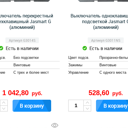
лючатель перекрестный
Выключатель одноклави
ухклавишный Jasmart G
подсветкой Jasmart 
(алюминий)
(алюминий)
Артикул G3014S
Артикул G3011NS
Есть в наличии
Есть в наличии
дсв.
Без подсветки
Цвет подсв.
Прозрачно-белы
Винтовые
Зажимы
Винтовые
ние
С трех и более мест
Управление
С одного места
1 042,80
528,60
руб.
руб.
В корзину
В корзину