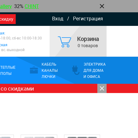
allery
32%
CHINT
Вход
/
Регистрация
скидку
ая:
Корзина
-18:00, сб-вс 10:00-18:30
ская
0 товаров
0 вс.-выходной
КАБЕЛЬ
ЭЛЕКТРИКА
ТЕПЛЫЕ
КАНАЛЫ
ДЛЯ ДОМА
ПОЛЫ
ЛЮЧКИ
И ОФИСА
 со скидками