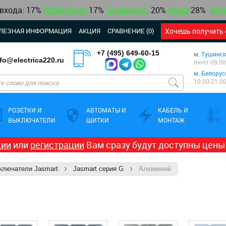
 входа: 17%
AtlasDesign
17
%
Теплолюкс
,
20%
Kranz
28%
ArtG
ЛЕЗНАЯ ИНФОРМАЦИЯ
АКЦИЯ
СРАВНЕНИЕ (0)
Хочешь получить 
+7 (495) 649-60-15
м. Тушинск
nfo@electrica220.ru
пн-пт 09:00
м. Белорус
10:00-21:0
РОЗЕТКИ И
АВТОМАТЫ И
КАБЕЛЬ И
ВЫКЛЮЧАТЕЛИ
ЩИТКИ
МОНТАЖ
ции
или
регистрации
Вам сразу будут доступны цены
ыключатели Jasmart
Jasmart серия G
Алюминий