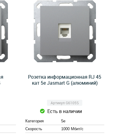
ая
Розетка информационная RJ 45
G
кат 5е Jasmart G (алюминий)
Артикул G6105S
Есть в наличии
Категория
5e
Скорость
1000 Мбит/с