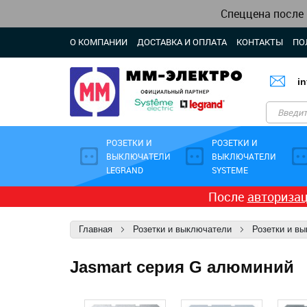
Спеццена после
О КОМПАНИИ
ДОСТАВКА И ОПЛАТА
КОНТАКТЫ
ПО
i
РОЗЕТКИ И
РОЗЕТКИ И
ВЫКЛЮЧАТЕЛИ
ВЫКЛЮЧАТЕЛИ
LEGRAND
SYSTEME
После
авториза
Главная
Розетки и выключатели
Розетки и в
Jasmart серия G алюминий