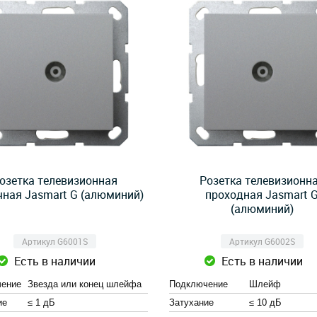
озетка телевизионная
Розетка телевизионн
чная Jasmart G (алюминий)
проходная Jasmart 
(алюминий)
Артикул G6001S
Артикул G6002S
Есть в наличии
Есть в наличии
ение
Звезда или конец шлейфа
Подключение
Шлейф
ие
≤ 1 дБ
Затухание
≤ 10 дБ