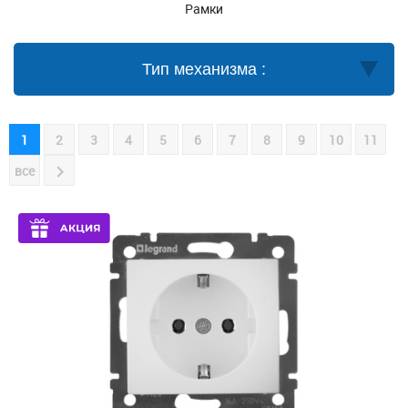
Рамки
Тип механизма :
1
2
3
4
5
6
7
8
9
10
11
все