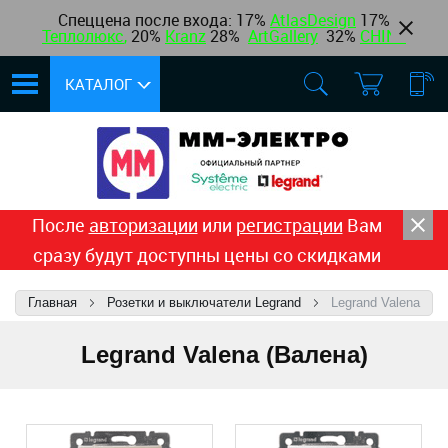
Спеццена после входа: 17%
AtlasDesign
17
%
Теплолюкс
,
20%
Kranz
28%
ArtGallery
32%
CHINT
КАТАЛОГ
После
авторизации
или
регистрации
Вам
сразу будут доступны цены со скидками
Главная
Розетки и выключатели Legrand
Legrand Valena
Legrand Valena (Валена)