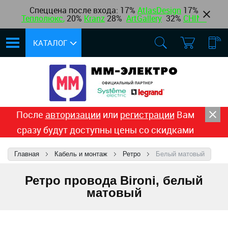
Спеццена после входа: 17%
AtlasDesign
17
%
Теплолюкс
,
20%
Kranz
28%
ArtGallery
32%
CHINT
КАТАЛОГ
После
авторизации
или
регистрации
Вам
сразу будут доступны цены со скидками
Главная
Кабель и монтаж
Ретро
Белый матовый
Ретро провода Bironi, белый
матовый