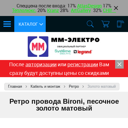
Спеццена после входа: 17%
AtlasDesign
17
%
Теплолюкс
,
20%
Kranz
28%
ArtGallery
32%
CHINT
КАТАЛОГ
После
авторизации
или
регистрации
Вам
сразу будут доступны цены со скидками
Главная
Кабель и монтаж
Ретро
Золото матовый
Ретро провода Bironi, песочное
золото матовый