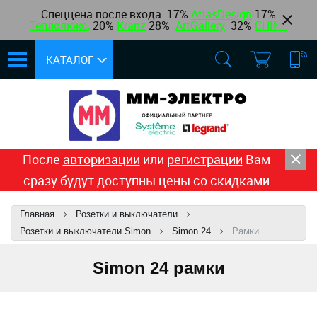
Спеццена после входа: 17%
AtlasDesign
17
%
Теплолюкс
,
20%
Kranz
28%
ArtGallery
32%
CHINT
КАТАЛОГ
После
авторизации
или
регистрации
Вам
сразу будут доступны цены со скидками
Главная
Розетки и выключатели
Розетки и выключатели Simon
Simon 24
Рамки
Simon 24 рамки