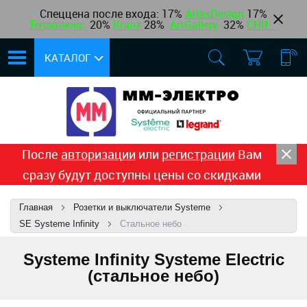
Спеццена после входа: 17%
AtlasDesign
17
%
Теплолюкс
,
20%
Kranz
28%
ArtGallery
32%
CHINT
КАТАЛОГ
После
авторизации
или
регистрации
Вам
сразу будут доступны цены со скидками
Главная
Розетки и выключатели Systeme
SE Systeme Infinity
Стальное небо
Systeme Infinity Systeme Electric
(стальное небо)