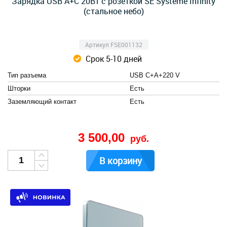
Зарядка USB А+С 20Вт с розеткой SE Systeme Infinity
(стальное небо)
Артикул FSE001132
Срок 5-10 дней
Тип разъема
USB C+A+220 V
Шторки
Есть
Заземляющий контакт
Есть
3 500,00
руб.
В корзину