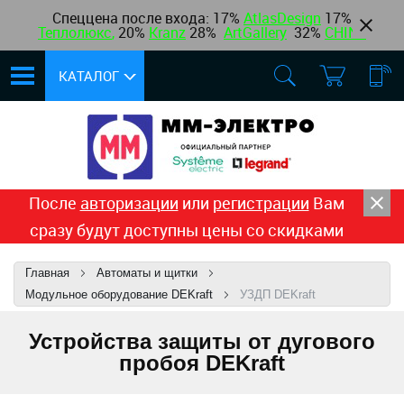
Спеццена после входа: 17%
AtlasDesign
17
%
Теплолюкс
,
20%
Kranz
28%
ArtGallery
32%
CHINT
КАТАЛОГ
После
авторизации
или
регистрации
Вам
сразу будут доступны цены со скидками
Главная
Автоматы и щитки
Модульное оборудование DEKraft
УЗДП DEKraft
Устройства защиты от дугового
пробоя DEKraft