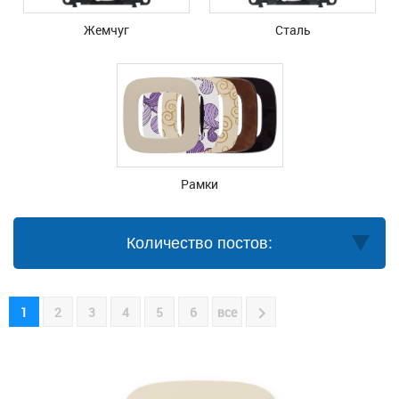
Жемчуг
Сталь
Рамки
Количество постов:
1
2
3
4
5
6
все