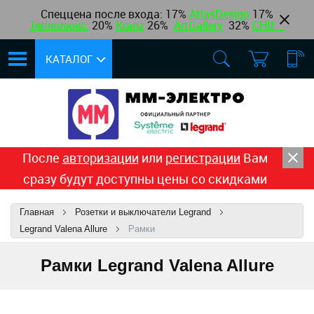
Спеццена после входа: 17%
AtlasDesign
17
%
Теплолюкс
,
20%
Kranz
26%
ArtGallery
32%
CHINT
КАТАЛОГ
После
авторизации
или
регистрации
Вам
сразу будут доступны цены со скидками
Главная
Розетки и выключатели Legrand
Legrand Valena Allure
Рамки
Рамки Legrand Valena Allure